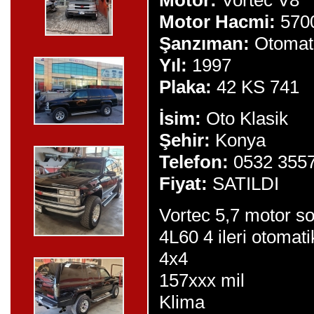
Motor:
Vortec V8
Motor Hacmi:
570
Şanzıman:
Otomat
Yıl:
1997
Plaka:
42 KS 741
İsim:
Oto Klasik
Şehir:
Konya
Telefon:
0532 355
Fiyat:
SATILDI
Vortec 5,7 motor s
4L60 4 ileri otoma
4x4
157xxx mil
Klima